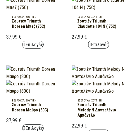
Σουτιέν
Σουτιέν
ΕΣΏΡΟΥΧΑ
,
ΣΟΥΤΊΕΝ
ΕΣΏΡΟΥΧΑ
,
ΣΟΥΤΊΕΝ
Σουτιέν Triumth
Σουτιέν Triumth
Triumth
Triumth
Doreen Μπεζ (75C)
Claudette 104 N ( 75C)
Doreen
Claudette
37,99
€
27,99
€
Μπεζ
104
(75C)
N
This
This
Επιλογές
Επιλογές
(
product
product
75C)
has
has
multiple
multiple
variants.
variants.
The
The
options
options
may
may
Σουτιέν
Σουτιέν
ΕΣΏΡΟΥΧΑ
,
ΣΟΥΤΊΕΝ
ΕΣΏΡΟΥΧΑ
,
ΣΟΥΤΊΕΝ
be
be
Σουτιέν Triumth
Σουτιέν Triumth
Triumth
Triumth
chosen
chosen
Doreen Μαύρο (80C)
Melody Ν Δαντελένιο
Doreen
Melody
Αμπάνελο
on
on
37,99
€
Μαύρο
Ν
the
the
22,99
€
(80C)
Δαντελένιο
This
Επιλογές