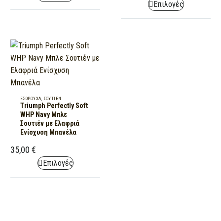
product
product
This
Επιλογές
Αμπάνελο
product
page
page
product
has
has
multiple
multiple
variants.
variants.
The
The
options
options
may
may
be
Triumph
ΕΣΏΡΟΥΧΑ
,
ΣΟΥΤΊΕΝ
be
chosen
Triumph Perfectly Soft
Perfectly
chosen
WHP Navy Μπλε
on
Soft
Σουτιέν με Ελαφριά
on
the
WHP
Ενίσχυση Μπανέλα
the
product
Navy
35,00
€
product
page
Μπλε
This
Επιλογές
page
Σουτιέν
product
με
has
Ελαφριά
multiple
Ενίσχυση
variants.
Μπανέλα