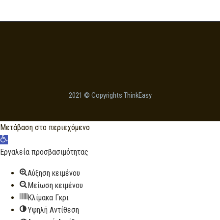
The
options
may
be
chosen
on
the
product
2021 © Copyrights ThinkEasy
page
Μετάβαση στο περιεχόμενο
Ανοίξτε
τη
Εργαλεία προσβασιμότητας
γραμμή
Αύξηση κειμένου
εργαλείων
Μείωση κειμένου
Κλίμακα Γκρι
Υψηλή Αντίθεση