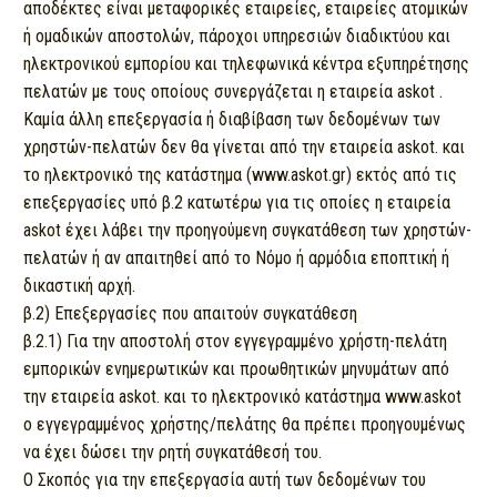
αποδέκτες είναι μεταφορικές εταιρείες, εταιρείες ατομικών
ή ομαδικών αποστολών, πάροχοι υπηρεσιών διαδικτύου και
ηλεκτρονικού εμπορίου και τηλεφωνικά κέντρα εξυπηρέτησης
πελατών με τους οποίους συνεργάζεται η εταιρεία askot .
Καμία άλλη επεξεργασία ή διαβίβαση των δεδομένων των
χρηστών-πελατών δεν θα γίνεται από την εταιρεία askot. και
το ηλεκτρονικό της κατάστημα (www.askot.gr) εκτός από τις
επεξεργασίες υπό β.2 κατωτέρω για τις οποίες η εταιρεία
askot έχει λάβει την προηγούμενη συγκατάθεση των χρηστών-
πελατών ή αν απαιτηθεί από το Νόμο ή αρμόδια εποπτική ή
δικαστική αρχή.
β.2) Επεξεργασίες που απαιτούν συγκατάθεση
β.2.1) Για την αποστολή στον εγγεγραμμένο χρήστη-πελάτη
εμπορικών ενημερωτικών και προωθητικών μηνυμάτων από
την εταιρεία askot. και το ηλεκτρονικό κατάστημα www.askot
o εγγεγραμμένος χρήστης/πελάτης θα πρέπει προηγουμένως
να έχει δώσει την ρητή συγκατάθεσή του.
Ο Σκοπός για την επεξεργασία αυτή των δεδομένων του