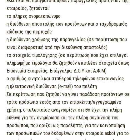
askot και να πραγματοποιηθούν παραγγελίες προϊόντων της
εταιρείας, ζητούνται:
το πλήρες ονοματεπώνυμο
η διεύθυνση αποστολής των προϊόντων και ο ταχυδρομικός
κώδικας της περιοχής
η διεύθυνση χρέωσης της παραγγελίας (σε περίπτωση που
είναι διαφορετική από την διεύθυνση αποστολής)
τα στοιχεία τιμολόγησης (σε περίπτωση που έχει επιλεγεί
πληρωμή με τιμολόγιο θα ζητηθούν επιπλέον στοιχεία όπως
Επωνυμία Εταιρείας, Επάγγελμα, Δ.Ο.Υ και Α.Φ.Μ)
ο αριθμός κινητού και σταθερού τηλεφώνου επικοινωνίας
η ηλεκτρονική διεύθυνση (e-mail) του πελάτη.
Σε περίπτωση που ζητηθεί να γίνει παράδοση προϊόντων σε
τρίτο πρόσωπο εκτός από τον επισκέπτη/εγγεγραμμένο
χρήστη, ο τελευταίος αναγνωρίζει ότι θα έχει την πλήρη
ευθύνη για την ενημέρωση και την πλήρη συναίνεση του
προσώπου, που ορίζει ως παραλήπτη, για την κοινοποίηση
των προσωπικών του δεδομένων στην εταιρεία askot για το