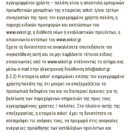
εγγεγραμμένου χρήστη – πελάτη είναι η αποστολή εμπορικών
προωθητικών μηνυμάτων της εταιρείας askot. ή/και τρίτων
συνεργατών της προς τον εγγεγραμμένο χρήστη-πελάτη, η
παροχή ειδικών προσφορών και εκπτώσεων του
www.askot.gr, η διάθεση νέων ή εναλλακτικών προϊόντων, η
επικοινωνία εντύπων του www.askot.gr.
Έχετε τη δυνατότητα να ανακαλέσετε οποτεδήποτε την
συγκατάθεση αυτή και να μην λαμβάνετε τέτοιου είδους
επικοινωνίες από το www.askot.gr στέλνοντας το αίτημα σας
μέσω e-mail στην ηλεκτρονική διεύθυνση info@askot.gr
β.2.2) Η εταιρεία askot .ενημερώνει επίσης τον εγγεγραμμένο
χρήστη/πελάτη της ότι μπορεί να επεξεργάζεται τα
προσωπικά δεδομένα του και να διενεργεί έρευνες για τη
βελτίωση των παρεχόμενων υπηρεσιών της προς τους
εγγεγραμμένους χρήστες / πελάτες. Στο πλαίσιο αυτής της
επεξεργασίας, η εταιρεία askot έχει τη δυνατότητα να
καταγράφει τις ανάγκες τους, να προχωρά στις αναγκαίες
ενέργειες προώθησης των κατάλληλων προϊόντων και