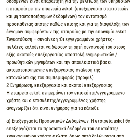
δεδομένων είναι απαραίτητη για την βελτίωση των υπηρεσιών
η εταιρεία με την επωνυμία askot. (επεξεργασία στατιστικών
και μη ταυτοποιήσημων δεδομένων) τον εντοπισμό
προσπάθειας απάτης καθώς επίσης και για τη διαφύλαξη των
έννομων συμφερόντων της εταιρείας με την επωνυμία askot
Συγκατάθεση – συναίνεση :Οι εγγεγραμμένοι χρήστες-
πελάτες καλούνται να δώσουν τη ρητή συναίνεσή του στους
εξής σκοπούς επεξεργασίας αποστολή ενημερωτικών /
προωθητικών μηνυμάτων και την αποκλειστικά βάσει
αυτοματοποιημένης επεξεργασίας ανάλυση της
καταναλωτικής του συμπεριφοράς (προφίλ).
2 Ενημέρωση, επεξεργασία και σκοποί επεξεργασίας:
Η εταιρεία askot. ενημερώνει τον επισκέπτη/εγγεγραμμένο
χρήστη και ο επισκέπτης/εγγεγραμμένος χρήστης
αναγνωρίζει ότι είναι ενήμερος για τα κάτωθι:
α) Επεξεργασία Προσωπικών Δεδομένων: Η εταιρεία askot θα
επεξεργάζεται τα προσωπικά δεδομένα του επισκέπτη/
εγγεγραμμένου χρήστη-πελάτη, όπως αυτά δηλώνονται από