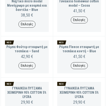
Νυχτικό micro modal
Γυναικείο homewear cotton
The
Μονόχρωμο με κουμπιά και
modal – Cocoa
options
δαντέλα – Blue
may
41,50
€
be
38,50
€
chosen
Επιλογές
on
Επιλογές
This
the
product
product
This
has
page
product
multiple
has
variants.
multiple
ΝΈΟ
ΝΈΟ
The
variants.
Ρόμπα Φούτερ σταυρωτή με
Ρόμπα Fleece σταυρωτή με
options
The
τσεπάκια – Sand
τσεπάκια κοντή – Blue
may
options
be
may
42,90
€
41,50
€
chosen
be
on
chosen
Επιλογές
Επιλογές
the
on
product
This
This
the
page
product
product
product
has
has
page
multiple
multiple
ΝΈΟ
ΝΈΟ
variants.
variants.
ΓΥΝΑΙΚΕΙΑ ΠΥΤΖΑΜΑ
ΓΥΝΑΙΚΕΙΑ ΠΥΤΖΑΜΑ
The
The
ΧΕΙΜΕΡΙΝΗ 95% COTTON 5%
ΧΕΙΜΕΡΙΝΗ 95% COTTON 5%
options
options
LYCRA
LYCRA
may
may
be
be
29,90
€
29,90
€
chosen
chosen