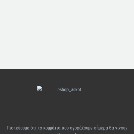
GDPR
Πολιτική Ακύρωσης &
Επισροφών
Αποστολές -Παραδόσεις
Πιστεύουμε ότι τα κομμάτια που αγοράζουμε σήμερα θα γίνουν