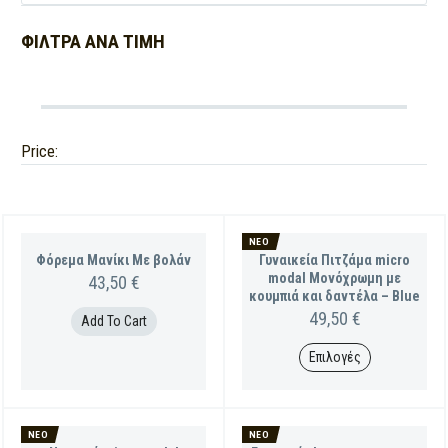
ΦΊΛΤΡΑ ΑΝΑ
ΤΙΜΉ
Price:
ΝΈΟ
Φόρεμα Μανίκι Με βολάν
Γυναικεία Πιτζάμα micro
modal Μονόχρωμη με
43,50
€
κουμπιά και δαντέλα – Blue
49,50
€
Add To Cart
Επιλογές
This
product
has
multiple
ΝΈΟ
ΝΈΟ
variants.