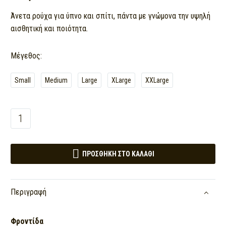
Άνετα ρούχα για ύπνο και σπίτι, πάντα με γνώμονα την υψηλή
αισθητική και ποιότητα.
Μέγεθος
Small
Medium
Large
XLarge
XXLarge
ΓΥΝΑΙΚΕΙΑ
ΠΥΤΖΑΜΑ
ΧΕΙΜΕΡΙΝΗ

95%
ΠΡΟΣΘΉΚΗ ΣΤΟ ΚΑΛΆΘΙ
COTTON
5%
LYCRA
Περιγραφή
quantity
Φροντίδα