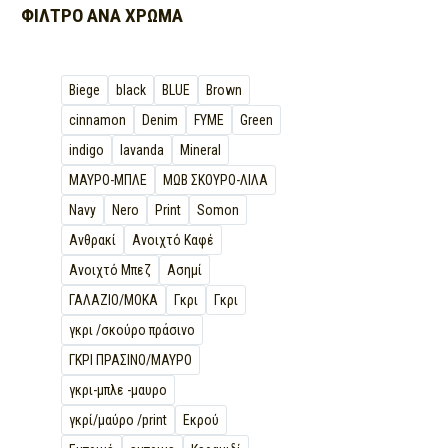
ΦΊΛΤΡΟ ΑΝΆ
ΧΡΏΜΑ
Biege
black
BLUE
Brown
cinnamon
Denim
FYME
Green
indigo
lavanda
Mineral
MΑΥΡΟ-ΜΠΛΕ
MΩΒ ΣΚΟΥΡΟ-ΛΙΛΑ
Navy
Nero
Print
Somon
Ανθρακί
Ανοιχτό Καφέ
Ανοιχτό Μπεζ
Ασημί
ΓΑΛΑΖΙΟ/ΜΟΚΑ
Γκρι
Γκρι
γκρι /σκούρο πράσινο
ΓΚΡΙ ΠΡΑΣΙΝΟ/ΜΑΥΡΟ
γκρι-μπλε -μαυρο
γκρί/μαύρο /print
Εκρού