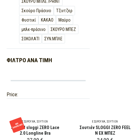
ΣΚΟΥΡΟ ΜΠΛΕ /PRINT
Σκούρο Πράσινο
Τζιντζερ
Φυστικί
ΚΑΚΑΟ
Μαύρο
μπλε-πράσινο
ΣΚΟΥΡΟ ΜΠΕΖ
ΣΟΚΟΛΑΤΙ
ΣΥΝ.ΜΠΛΕ
ΦΊΛΤΡΟ ΑΝΆ
ΤΙΜΉ
Price:
ΕΣΏΡΟΥΧΑ
,
ΣΟΥΤΊΕΝ
ΕΣΏΡΟΥΧΑ
,
ΣΟΥΤΊΕΝ
ΜΗ
ΔΙΑΘΈΣΙΜΟ
SLOGGI sloggi ZERO Lace
Σουτιέν SLOGGI ZERO FEEL
2.0 Longline Bra
N EX ΜΠΕΖ