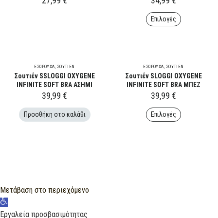
27,99
€
34,99
€
Επιλογές
This
product
has
multiple
variants.
ΕΣΏΡΟΥΧΑ
,
ΣΟΥΤΊΕΝ
ΕΣΏΡΟΥΧΑ
The
,
ΣΟΥΤΊΕΝ
Σουτιέν SSLOGGI OXYGENE
Σουτιέν SLOGGI OXYGENE
options
may
INFINITE SOFT BRA ΑΣΗΜΙ
INFINITE SOFT BRA ΜΠΕΖ
be
39,99
€
39,99
€
chosen
on
Πρσσθήκη στο καλάθι
Επιλογές
the
product
This
page
product
has
multiple
variants.
The
options
may
be
Μετάβαση στο περιεχόμενο
chosen
Ανοίξτε
on
the
τη
Εργαλεία προσβασιμότητας