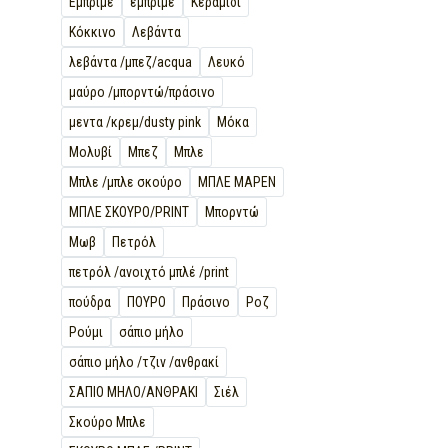
Εμπριμέ
εμπριμε
Κεραμιδί
Κόκκινο
Λεβάντα
λεβάντα /μπεζ/acqua
Λευκό
μαύρο /μπορντώ/πράσινο
μεντα /κρεμ/dusty pink
Μόκα
Μολυβί
Μπεζ
Μπλε
Μπλε /μπλε σκούρο
ΜΠΛΕ ΜΑΡΕΝ
ΜΠΛΕ ΣΚΟΥΡΟ/PRINT
Μπορντώ
Μωβ
Πετρόλ
πετρόλ /ανοιχτό μπλέ /print
πούδρα
ΠΟΥΡΟ
Πράσινο
Ροζ
Ρούμι
σάπιο μήλο
σάπιο μήλο /τζιν /ανθρακί
ΣΑΠΙΟ ΜΗΛΟ/ΑΝΘΡΑΚΙ
Σιέλ
Σκούρο Μπλε