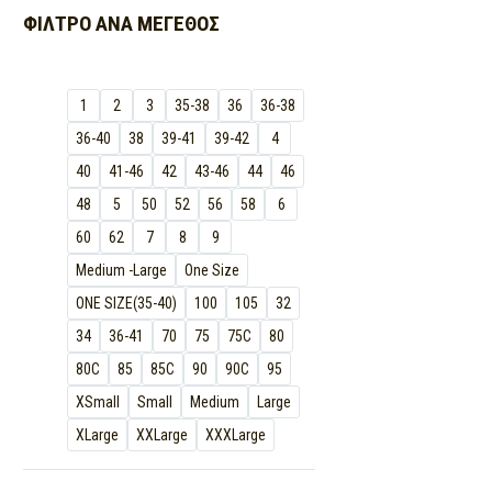
ΦΊΛΤΡΟ ΑΝΆ
ΜΈΓΕΘΟΣ
1
2
3
35-38
36
36-38
36-40
38
39-41
39-42
4
40
41-46
42
43-46
44
46
48
5
50
52
56
58
6
60
62
7
8
9
Medium -Large
One Size
ONE SIZE(35-40)
100
105
32
34
36-41
70
75
75C
80
80C
85
85C
90
90C
95
XSmall
Small
Medium
Large
XLarge
XXLarge
XXXLarge