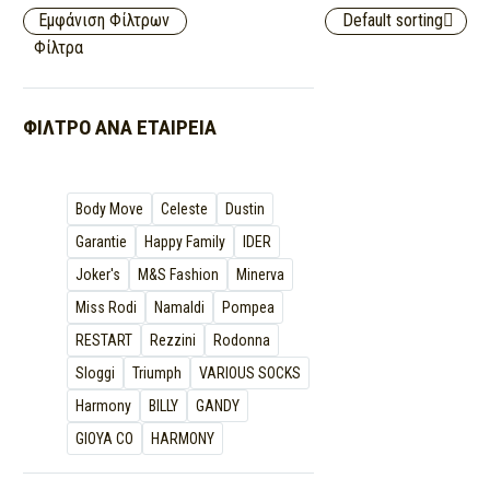
Εμφάνιση Φίλτρων
Default sorting
Φίλτρα
ΦΊΛΤΡΟ ΑΝΆ
ΕΤΑΙΡΕΊΑ
Body Move
Celeste
Dustin
Garantie
Happy Family
IDER
Joker's
M&S Fashion
Minerva
Miss Rodi
Namaldi
Pompea
RESTART
Rezzini
Rodonna
Sloggi
Triumph
VARIOUS SOCKS
Ηarmony
BILLY
GANDY
GIOYA CO
HARMONY