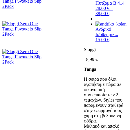
Πυτζάμα Β 414
28,00
€
–
38,00
€
Ανδρικό
Ισοθερμικ...
15,00
€
Sloggi
18,99
€
Tanga
Η σειρά που όλοι
αγαπήσαμε τώρα σε
οικονομική
συσκευασία των 2
τεμαχίων. Styles που
παραμένουν σταθερά
στην εφαρμογή τους
χάρη στη βελούδινη
φόδρα.
Μαλακό και απαλό