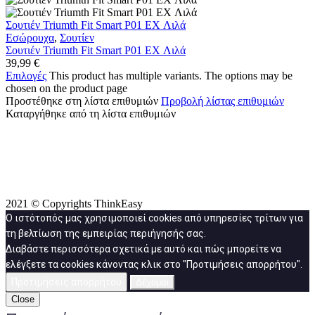
Σουτιέν Triumth Fit Smart P01 EX Λιλά
Εσώρουχα
,
Σουτίεν
Σουτιέν Triumth Fit Smart P01 EX Λιλά
39,99
€
Επιλογές
This product has multiple variants. The options may be
chosen on the product page
Προστέθηκε στη λίστα επιθυμιών
Προβολή λίστας επιθυμιών
Καταργήθηκε από τη λίστα επιθυμιών
2021 © Copyrights ThinkEasy
Ο ιστότοπός μας χρησιμοποιεί cookies από υπηρεσίες τρίτων για
τη βελτίωση της εμπειρίας περιήγησής σας.
Διαβάστε περισσότερα σχετικά με αυτό και πώς μπορείτε να
ελέγξετε τα cookies κάνοντας κλικ στο "Προτιμήσεις απορρήτου".
Προτιμήσεις απορρήτου
Δέχομαι
Close