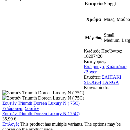
Εταιρεία
Sloggi
Χρώμα
Μπεζ, Μαύρο
Small,
Μέγεθος
Medium, Lar
Κωδικός Προϊόντος:
10207420
Κατηγορίες:
Εσώρουχα
,
Κυλοτάκια
-Boxer
Ετικέτες:
ΣΛΙΠΑΚΙ
SLOGGI
TANGA
Κοινοποίηση:
Σουτιέν Triumth Doreen Luxury N ( 75C)
Εσώρουχα
,
Σουτίεν
Σουτιέν Triumth Doreen Luxury N ( 75C)
35,99
€
Επιλογές
This product has multiple variants. The options may be
chosen on the product page