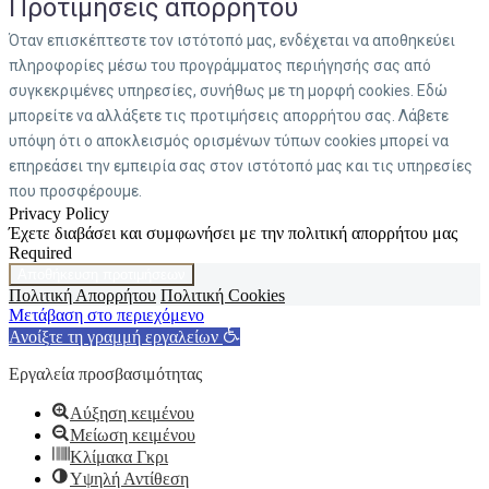
Προτιμήσεις απορρήτου
Όταν επισκέπτεστε τον ιστότοπό μας, ενδέχεται να αποθηκεύει
πληροφορίες μέσω του προγράμματος περιήγησής σας από
συγκεκριμένες υπηρεσίες, συνήθως με τη μορφή cookies. Εδώ
μπορείτε να αλλάξετε τις προτιμήσεις απορρήτου σας. Λάβετε
υπόψη ότι ο αποκλεισμός ορισμένων τύπων cookies μπορεί να
επηρεάσει την εμπειρία σας στον ιστότοπό μας και τις υπηρεσίες
που προσφέρουμε.
Privacy Policy
Έχετε διαβάσει και συμφωνήσει με την πολιτική απορρήτου μας
Required
Αποθήκευση προτιμήσεων
Πολιτική Απορρήτου
Πολιτική Cookies
Μετάβαση στο περιεχόμενο
Ανοίξτε τη γραμμή εργαλείων
Εργαλεία προσβασιμότητας
Αύξηση κειμένου
Μείωση κειμένου
Κλίμακα Γκρι
Υψηλή Αντίθεση