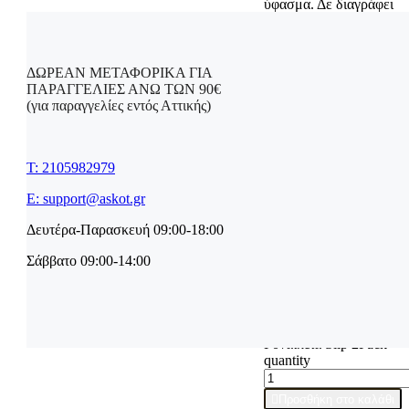
ύφασμα. Δε διαγράφει
κάτω απο τα ρούχα.
Για λόγους υγιεινής
στα
ΔΩΡΕΑΝ ΜΕΤΑΦΟΡΙΚΑ ΓΙΑ
εσώρουχα
δε
γίνονται
ΠΑΡΑΓΓΕΛΙΕΣ ΑΝΩ ΤΩΝ 90€
αλλαγές!
(για παραγγελίες εντός Αττικής)
Χρώμα
Μπεζ
Μπ
T: 2105982979
Μαύρο
Μ
E: support@askot.gr
Δευτέρα-Παρασκευή 09:00-18:00
Small
Sm
Σάββατο 09:00-14:00
Μέγεθος
Medium
Large
La
Καθαρισμός
Sloggi Zero One Tanga
Γυναικεία Slip 2Pack
quantity

Προσθήκη στο καλάθι