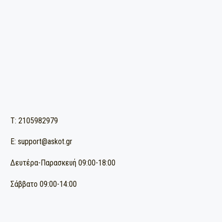
ΔΩΡΕΑΝ ΜΕΤΑΦΟΡΙΚΑ ΓΙΑ ΠΑΡΑΓΓΕΛΙΕΣ ΑΝΩ ΤΩΝ 90€
(για παραγγελίες εντός Αττικής)
T: 2105982979
E: support@askot.gr
Δευτέρα-Παρασκευή 09:00-18:00
Σάββατο 09:00-14:00