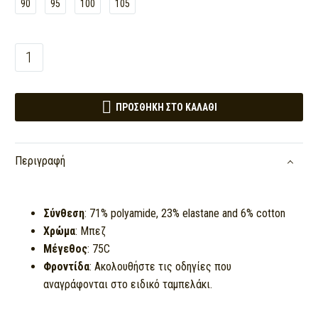
90
95
100
105
Σουτιέν
Triumth
Doreen

Luxury
ΠΡΟΣΘΉΚΗ ΣΤΟ ΚΑΛΆΘΙ
N
(
75C)
Περιγραφή
quantity
Σύνθεση
: 71% polyamide, 23% elastane and 6% cotton
Χρώμα
: Μπεζ
Μέγεθος
: 75C
Φροντίδα
: Ακολουθήστε τις οδηγίες που
αναγράφονται στο ειδικό ταμπελάκι.