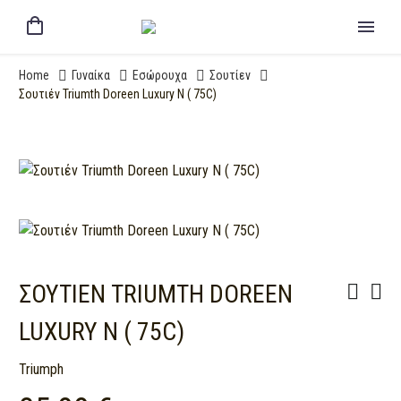
Home
Γυναίκα
Εσώρουχα
Σουτίεν
Σουτιέν Triumth Doreen Luxury N ( 75C)
ΣΟΥΤΙΈΝ TRIUMTH DOREEN
LUXURY N ( 75C)
Triumph