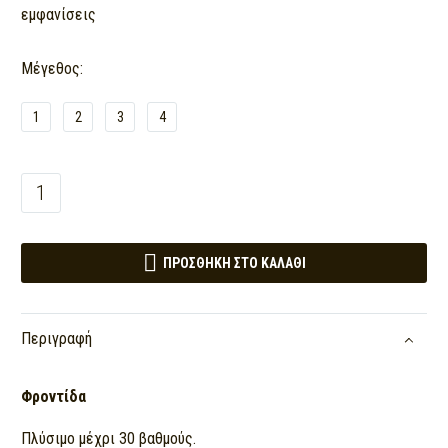
price
price
εμφανίσεις
was:
is:
Μέγεθος
27,50 €.
22,00 €.
1
2
3
4
ΠΟΥΚΑΜΙΣΟ
ΓΥΝΑΙΚΕΙΟ
ΣΑΤΕΝ

GARANTIE
ΠΡΟΣΘΉΚΗ ΣΤΟ ΚΑΛΆΘΙ
quantity
Περιγραφή
Φροντίδα
Πλύσιμο μέχρι 30 βαθμούς.