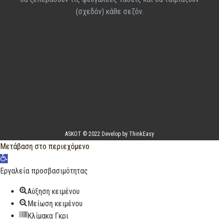
(σχεδόν) κάθε σεζόν.
ASKOT © 2022 Develop by ThinkEasy
Μετάβαση στο περιεχόμενο
Ανοίξτε
τη
Εργαλεία προσβασιμότητας
γραμμή
Αύξηση κειμένου
εργαλείων
Μείωση κειμένου
Κλίμακα Γκρι