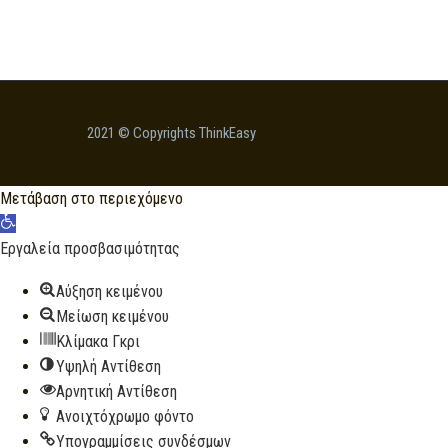
2021 © Copyrights ThinkEasy
Μετάβαση στο περιεχόμενο
Ανοίξτε
τη
Εργαλεία προσβασιμότητας
γραμμή
Αύξηση κειμένου
εργαλείων
Μείωση κειμένου
Κλίμακα Γκρι
Υψηλή Αντίθεση
Αρνητική Αντίθεση
Ανοιχτόχρωμο φόντο
Υπογραμμίσεις συνδέσμων