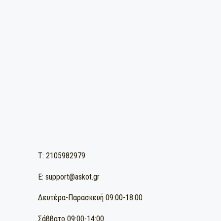
ΔΩΡΕΑΝ ΜΕΤΑΦΟΡΙΚΑ ΓΙΑ ΠΑΡΑΓΓΕΛΙ
90€
(για παραγγελίες εντός Αττικής)
T: 2105982979
E: support@askot.gr
Δευτέρα-Παρασκευή 09:00-18:00
Σάββατο 09:00-14:00