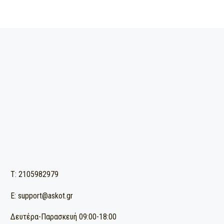
ΔΩΡΕΑΝ ΜΕΤΑΦΟΡΙΚΑ ΓΙΑ ΠΑΡΑΓΓΕΛΙΕΣ ΑΝΩ ΤΩΝ 90€
(για παραγγελίες εντός Αττικής)
T: 2105982979
E: support@askot.gr
Δευτέρα-Παρασκευή 09:00-18:00