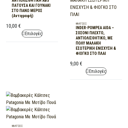
ΜΕ
ΑΝΤΙΟΛΙΣΘΗΤΙΚΗ ABS
ΠΑΤΟΥΣΑ ΚΑΙ ΓΟΥΝΑΚΙ
ΕΝΙΣΧΥΣΗ
ΣΤΟ ΠΑΝΩ ΜΕΡΟΣ
ΕΣΩΤΕΡΙΚΑ
(Αντιγραφή)
ΑΝΤΙΟΛΙΣΘΗΤΙΚΗ
INDER-
ΚΆΛΤΣΕΣ
10,00
€
INDER-POMPEA AIDA –
ABS
POMPEA
This
ΣΟΣΟΝΙ ΠΛΕΧΤΟ,
Επιλογές
ΠΑΤΟΥΣΑ
AIDA
ΑΝΤΙΟΛΙΣΘΗΤΙΚΟ, ΜΕ
product
ΚΑΙ
–
ΠΟΛΥ ΜΑΛΑΚΗ
has
ΕΣΩΤΕΡΙΚΗ ΕΝΙΣΧΥΣΗ &
ΓΟΥΝΑΚΙ
ΣΟΣΟΝΙ
ΦΙΟΓΚΟ ΣΤΟ ΠΛΑΙ
multiple
ΣΤΟ
ΠΛΕΧΤΟ,
variants.
9,00
€
ΠΑΝΩ
ΑΝΤΙΟΛΙΣΘΗΤΙΚΟ,
The
This
Επιλογές
ΜΕΡΟΣ
ΜΕ
options
product
(Αντιγραφή)
ΠΟΛΥ
may
has
ΜΑΛΑΚΗ
be
multiple
ΕΣΩΤΕΡΙΚΗ
chosen
variants.
ΕΝΙΣΧΥΣΗ
on
The
&
the
options
ΦΙΟΓΚΟ
product
may
ΣΤΟ
Βαμβακερές
page
ΚΆΛΤΣΕΣ