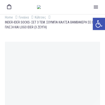
Home
Γυναίκα
Κάλτσες
Ανοίξτε 
INDER-IDER SOCKS- ΣΕΤ 3 ΤΕΜ. ΣΟΥΜΠΑ ΚΑΛΤΣΑ ΒΑΜΒΑΚΕΡΗ ΣΕ ΙΣΙΑ
ΠΛΕΞΗ ΚΑΙ LOGO IDER (3 ΖΕΥΓΗ)