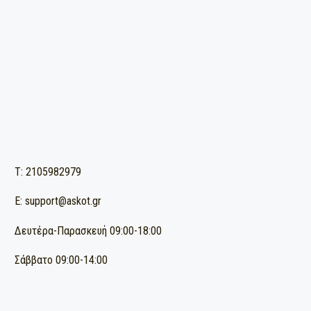
ΔΩΡΕΑΝ ΜΕΤΑΦΟΡΙΚΑ ΓΙΑ ΠΑΡΑΓΓΕΛΙΕΣ ΑΝΩ ΤΩΝ 90€
(για παραγγελίες εντός Αττικής)
T: 2105982979
E: support@askot.gr
Δευτέρα-Παρασκευή 09:00-18:00
Σάββατο 09:00-14:00