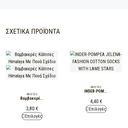
ΣΧΕΤΙΚΆ ΠΡΟΪΌΝΤΑ
ΚΆΛΤΣΕΣ
INDER-POMPEA JELENA- FASHION COTTON SOCKS WITH LAME STARS
ΚΆΛΤΣΕΣ
Βαμβακερές Κάλτσες Himalaya Με Πουά Σχέδιο
4,40
€
3,80
€
This
Επιλογές
This
product
Επιλογές
product
has