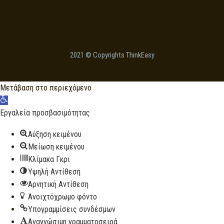
on
the
product
page
2021 © Copyrights ThinkEasy
Μετάβαση στο περιεχόμενο
Ανοίξτε
τη
Εργαλεία προσβασιμότητας
γραμμή
Αύξηση κειμένου
εργαλείων
Μείωση κειμένου
Κλίμακα Γκρι
Υψηλή Αντίθεση
Αρνητική Αντίθεση
Ανοιχτόχρωμο φόντο
Υπογραμμίσεις συνδέσμων
Αναγνώσιμη γραμματοσειρά