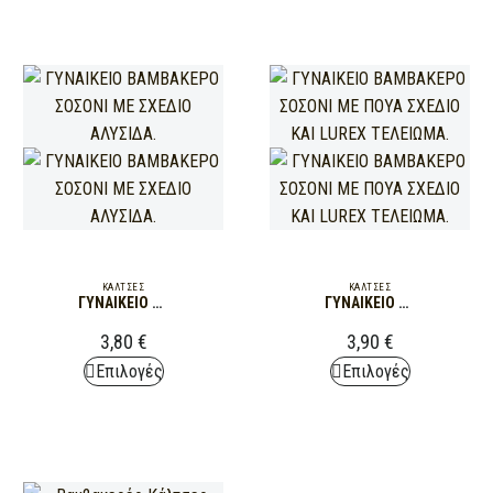
has
multiple
multiple
variants.
variants.
The
The
options
options
may
may
be
be
chosen
chosen
on
on
the
the
product
product
page
ΚΆΛΤΣΕΣ
ΚΆΛΤΣΕΣ
ΓΥΝΑΙΚΕΙΟ ΒΑΜΒΑΚΕΡΟ ΣΟΣΟΝΙ ΜΕ ΣΧΕΔΙΟ ΑΛΥΣΙΔΑ.
ΓΥΝΑΙΚΕΙΟ ΒΑΜΒΑΚΕΡΟ ΣΟΣΟΝΙ ΜΕ ΠΟΥΑ ΣΧΕΔΙΟ ΚΑΙ LUREX ΤΕΛΕΙΩΜΑ.
page
3,80
€
3,90
€
This
This
Επιλογές
Επιλογές
product
product
has
has
multiple
multiple
variants.
variants.