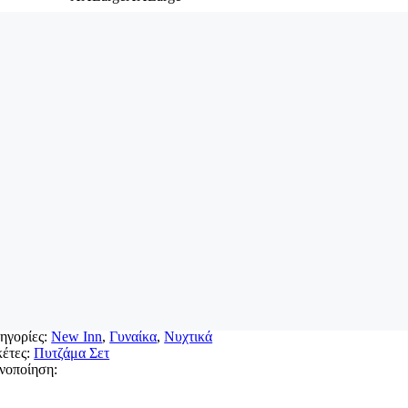
Καθαρισμός
m with Dreamy quantity
ροσθήκη στο καλάθι
σθετες πληροφορίες
eight
0,5 kg
νθεση
Βαμβάκι
αιρεία
Happy Family
ρώμα
Μπλε
γεθος
Small, Medium, Large, XLarge, XXLarge
ικός Προϊόντος:
315
ηγορίες:
New Inn
,
Γυναίκα
,
Νυχτικά
κέτες:
Πυτζάμα Σετ
νοποίηση: