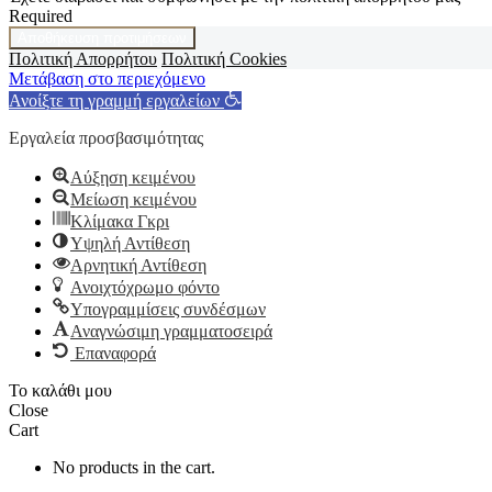
Required
Αποθήκευση προτιμήσεων
Πολιτική Απορρήτου
Πολιτική Cookies
Μετάβαση στο περιεχόμενο
Ανοίξτε τη γραμμή εργαλείων
Εργαλεία προσβασιμότητας
Αύξηση κειμένου
Μείωση κειμένου
Κλίμακα Γκρι
Υψηλή Αντίθεση
Αρνητική Αντίθεση
Ανοιχτόχρωμο φόντο
Υπογραμμίσεις συνδέσμων
Αναγνώσιμη γραμματοσειρά
Επαναφορά
Το καλάθι μου
Close
Cart
No products in the cart.