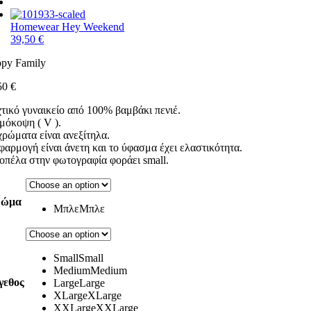
Homewear Hey Weekend
39,50
€
py Family
50
€
τικό γυναικείο από 100% βαμβάκι πενιέ.
μόκοψη ( V ).
χρώματα είναι ανεξίτηλα.
φαρμογή είναι άνετη και το ύφασμα έχει ελαστικότητα.
οπέλα στην φωτογραφία φοράει small.
ρώμα
Μπλε
Μπλε
Small
Small
Medium
Medium
γεθος
Large
Large
XLarge
XLarge
XXLarge
XXLarge