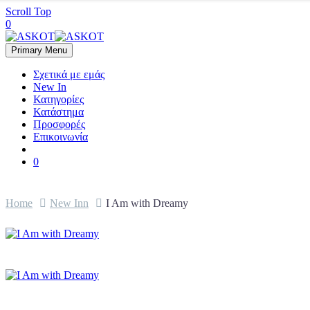
Scroll Top
0
Primary Menu
Σχετικά με εμάς
New In
Κατηγορίες
Κατάστημα
Προσφορές
Επικοινωνία
0
Home
New Inn
I Am with Dreamy