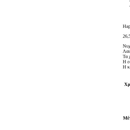
Hap
26,
Νυχ
Λαι
Τα 
Η ε
Η κ
Χ
Μέ