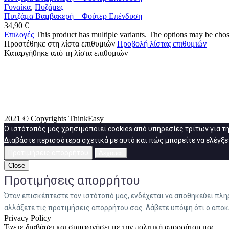
Γυναίκα
,
Πυζάμες
Πυτζάμα Βαμβακερή – Φούτερ Επένδυση
34,90
€
Επιλογές
This product has multiple variants. The options may be cho
Προστέθηκε στη λίστα επιθυμιών
Προβολή λίστας επιθυμιών
Καταργήθηκε από τη λίστα επιθυμιών
2021 © Copyrights ThinkEasy
Ο ιστότοπός μας χρησιμοποιεί cookies από υπηρεσίες τρίτων για τ
Διαβάστε περισσότερα σχετικά με αυτό και πώς μπορείτε να ελέγξετ
Προτιμήσεις απορρήτου
Δέχομαι
Close
Προτιμήσεις απορρήτου
Όταν επισκέπτεστε τον ιστότοπό μας, ενδέχεται να αποθηκεύει πλ
αλλάξετε τις προτιμήσεις απορρήτου σας. Λάβετε υπόψη ότι ο αποκ
Privacy Policy
Έχετε διαβάσει και συμφωνήσει με την πολιτική απορρήτου μας