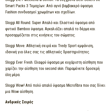
Smart Packs 3 Τεμαχίων. Από αγνό βαμβακερό ύφασμα.
Fashion συνδυασμοί χρωμάτων και σχεδίων.
Sloggi All Round. Super Απαλό και Ελαστικό ύφασμα από
φυτικό Bamboo ύφασμα. Αγκαλιάζει απαλά το δέρμα και
προσαρμόζεται στις κινήσεις του σώματος.
Sloggi Move. Αθλητική σειρά και Tredy Sport εμφάνιση,
ιδανική για όλες σας τις αθλητικές δραστηριότητες.
Sloggi Ever Fresh. Ελαφρύ ύφασμα με ευχάριστη αίσθηση που
χαρίζει την αίσθηση του second skin. Παραμένετε δροσερή
όλη μέρα.
Sloggi Wow! Από πολύ απαλό ύφασμα Microfibra που σας δίνει
μια Wow αίσθηση.
Ανδρικές Σειρές