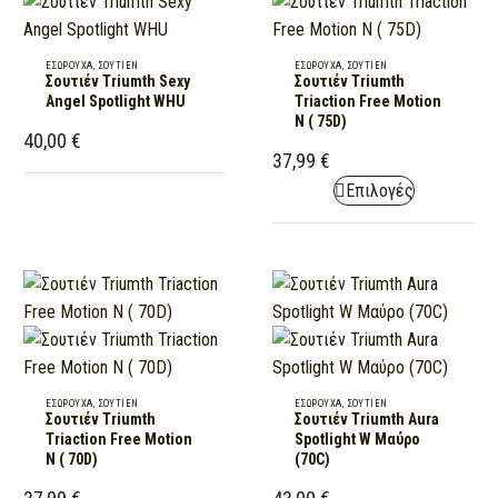
Σουτιέν
Σουτιέν
ΕΣΏΡΟΥΧΑ
,
ΣΟΥΤΊΕΝ
ΕΣΏΡΟΥΧΑ
,
ΣΟΥΤΊΕΝ
Σουτιέν Triumth Sexy
Σουτιέν Triumth
Triumth
Triumth
Angel Spotlight WHU
Triaction Free Motion
Sexy
Triaction
N ( 75D)
40,00
€
Angel
Free
37,99
€
Spotlight
Motion
This
Επιλογές
WHU
N
product
(
has
75D)
multiple
variants.
The
options
may
Σουτιέν
Σουτιέν
ΕΣΏΡΟΥΧΑ
,
ΣΟΥΤΊΕΝ
ΕΣΏΡΟΥΧΑ
,
ΣΟΥΤΊΕΝ
be
Σουτιέν Triumth
Σουτιέν Triumth Aura
Triumth
Triumth
chosen
Triaction Free Motion
Spotlight W Μαύρο
Triaction
Aura
N ( 70D)
(70C)
on
Free
Spotlight
the