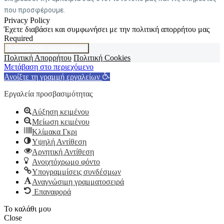
που προσφέρουμε.
Privacy Policy
Έχετε διαβάσει και συμφωνήσει με την πολιτική απορρήτου μας
Required
Αποθήκευση προτιμήσεων
Πολιτική Απορρήτου
Πολιτική Cookies
Μετάβαση στο περιεχόμενο
Ανοίξτε τη γραμμή εργαλείων
Εργαλεία προσβασιμότητας
Αύξηση κειμένου
Μείωση κειμένου
Κλίμακα Γκρι
Υψηλή Αντίθεση
Αρνητική Αντίθεση
Ανοιχτόχρωμο φόντο
Υπογραμμίσεις συνδέσμων
Αναγνώσιμη γραμματοσειρά
Επαναφορά
Το καλάθι μου
Close