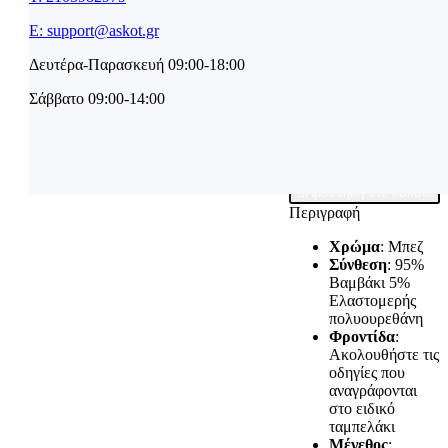
44
44
E: support@askot.gr
46
46
Μέγεθος
48
48
Δευτέρα-Παρασκευή 09:00-18:00
50
50
Σάββατο 09:00-14:00
Καθαρισμός
Σλιπάκι SLOGGI
BASIC MIDI quantity

Προσθήκη στο καλάθι
Περιγραφή
Χρώμα
: Μπεζ
Σύνθεση
: 95%
Βαμβάκι 5%
Ελαστομερής
πολυουρεθάνη
Φροντίδα
:
Ακολουθήστε τις
οδηγίες που
αναγράφονται
στο ειδικό
ταμπελάκι
Μέγεθος
: