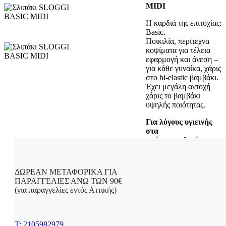
MIDI
H καρδιά της επιτυχίας:
Basic.
Ποικιλία, περίτεχνα
κοψίματα για τέλεια
εφαρμογή και άνεση –
για κάθε γυναίκα, χάρις
στο bi-elastic βαμβάκι.
Έχει μεγάλη αντοχή
χάρις το βαμβάκι
υψηλής ποιότητας.
Για λόγους υγιεινής
στα
εσώρουχα
δε
γίνονται
αλλαγές!
ΔΩΡΕΑΝ ΜΕΤΑΦΟΡΙΚΑ ΓΙΑ
ΠΑΡΑΓΓΕΛΙΕΣ ΑΝΩ ΤΩΝ 90€
Λευκό
Λ
Χρώμα
(για παραγγελίες εντός Αττικής)
Μπεζ
Μπ
Μαύρο
Μ
T: 2105982979