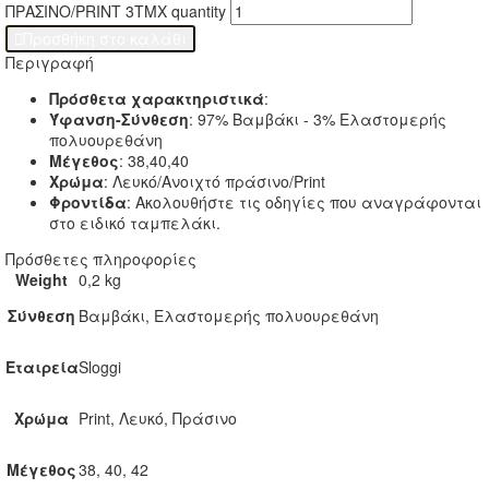
ΠΡΑΣΙΝΟ/PRINT 3ΤΜΧ quantity

Προσθήκη στο καλάθι
Περιγραφή
Πρόσθετα χαρακτηριστικά
:
Ύφανση-Σύνθεση
: 97% Βαμβάκι - 3% Ελαστομερής
πολυουρεθάνη
Μέγεθος
: 38,40,40
Χρώμα
: Λευκό/Ανοιχτό πράσινο/Print
Φροντίδα
: Ακολουθήστε τις οδηγίες που αναγράφονται
στο ειδικό ταμπελάκι.
Πρόσθετες πληροφορίες
Weight
0,2 kg
Σύνθεση
Βαμβάκι, Ελαστομερής πολυουρεθάνη
Εταιρεία
Sloggi
Χρώμα
Print, Λευκό, Πράσινο
Μέγεθος
38, 40, 42