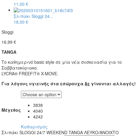
11,00
€
Σλιπάκι Sloggi 24...
18,00
€
Sloggi
16,99
€
TANGA
Το καθημερινό basic style σε μία νέα συσκευασία για το
Σαββατοκύριακο.
LYCRA® FREEF!T® X-MOVE.
Για λόγους υγιεινής στα εσώρουχα
δε
γίνονται αλλαγές!
38
38
Μέγεθος
40
40
42
42
Καθαρισμός
Σλιπάκι SLOGGI 24/7 WEEKEND TANGA ΛΕΥΚΟ/ΑΝΟΙΧΤΟ