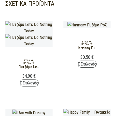
ΣΧΕΤΙΚΆ ΠΡΟΪΌΝΤΑ
ΓΥΝΑΊΚΑ
,
ΠΥΖΆΜΕΣ
Harmony Πυζάμα Ροζ
30,50
€
ΓΥΝΑΊΚΑ
,
This
Επιλογές
ΠΥΖΆΜΕΣ
Πυτζάμα Let’s Do Nothing Today
product
34,90
€
has
This
Επιλογές
multiple
product
variants.
has
The
multiple
options
variants.
may
The
be