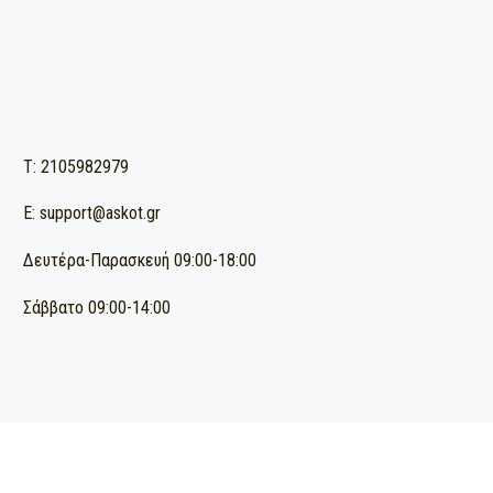
ΔΩΡΕΑΝ ΜΕΤΑΦΟΡΙΚΑ ΓΙΑ ΠΑΡΑΓΓΕΛΙΕΣ ΑΝΩ ΤΩΝ 90€
(για παραγγελίες εντός Αττικής)
T: 2105982979
E: support@askot.gr
Δευτέρα-Παρασκευή 09:00-18:00
Σάββατο 09:00-14:00