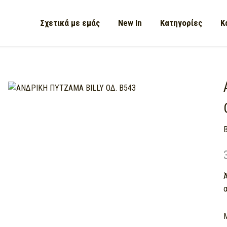
Σχετικά με εμάς
New In
Κατηγορίες
Κ
Ά
α