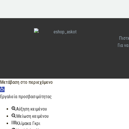
Πιστε
Για ν
Μετάβαση στο περιεχόμενο
Ανοίξτε
τη
Εργαλεία προσβασιμότητας
γραμμή
Αύξηση κειμένου
εργαλείων
Μείωση κειμένου
Κλίμακα Γκρι