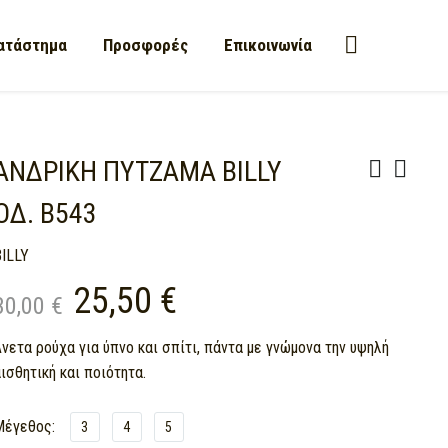
ατάστημα
Προσφορές
Επικοινωνία
ΑΝΔΡΙΚΗ ΠΥΤΖΑΜΑ BILLY
ΟΔ. Β543
BILLY
25,50
€
30,00
€
Original
Current
νετα ρούχα για ύπνο και σπίτι, πάντα με γνώμονα την υψηλή
price
price
ισθητική και ποιότητα.
was:
is:
Μέγεθος
3
4
5
30,00 €.
25,50 €.