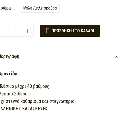
Χρώμα
Μπλε /μπλε σκούρο
ΑΝΔΡΙΚΗ

-
+
ΠΡΟΣΘΉΚΗ ΣΤΟ ΚΑΛΆΘΙ
ΠΥΤΖΑΜΑ
BILLY
ΟΔ.
Περιγραφή
Β543
quantity
Φροντίδα
λύσιμο μέχρι 40 βαθμούς.
Μεσαίο Σίδερο.
χι στεγνό καθάρισμα και στεγνωτήριο.
ΕΛΛΗΝΙΚΗΣ ΚΑΤΑΣΚΕΥΗΣ