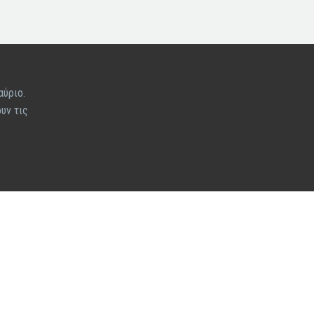
αύριο.
υν τις