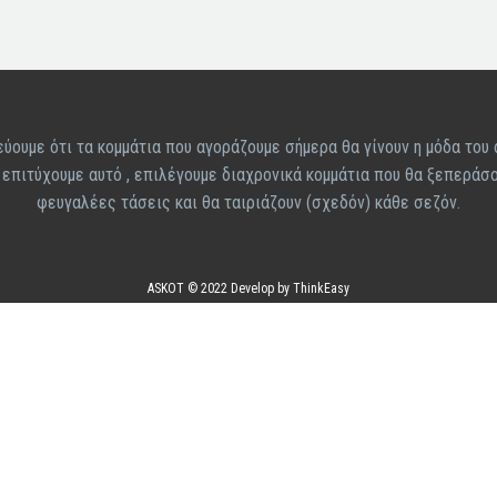
ύουμε ότι τα κομμάτια που αγοράζουμε σήμερα θα γίνουν η μόδα του 
α επιτύχουμε αυτό , επιλέγουμε διαχρονικά κομμάτια που θα ξεπεράσο
φευγαλέες τάσεις και θα ταιριάζουν (σχεδόν) κάθε σεζόν.
ASKOT © 2022 Develop by ThinkEasy