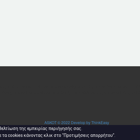
ουμε ότι τα κομμάτια που αγοράζουμε σήμερα θα γίνουν η μόδ
ε διαχρονικά κομμάτια που θα ξεπεράσουν τις φευγαλέες τάσε
ASKOT © 2022 Develop by ThinkEasy
 βελτίωση της εμπειρίας περιήγησής σας.
 τα cookies κάνοντας κλικ στο "Προτιμήσεις απορρήτου".