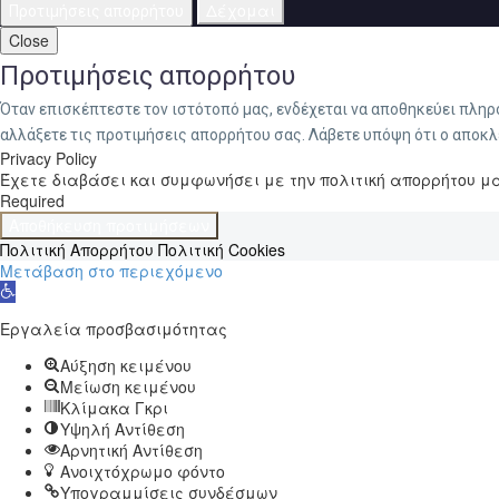
Δέχομαι
Προτιμήσεις απορρήτου
Close
Προτιμήσεις απορρήτου
Όταν επισκέπτεστε τον ιστότοπό μας, ενδέχεται να αποθηκεύει πλη
αλλάξετε τις προτιμήσεις απορρήτου σας. Λάβετε υπόψη ότι ο αποκλ
Privacy Policy
Έχετε διαβάσει και συμφωνήσει με την πολιτική απορρήτου μ
Required
Αποθήκευση προτιμήσεων
Πολιτική Απορρήτου
Πολιτική Cookies
Μετάβαση στο περιεχόμενο
Ανοίξτε
τη
Εργαλεία προσβασιμότητας
γραμμή
εργαλείων
Αύξηση κειμένου
Μείωση κειμένου
Κλίμακα Γκρι
Υψηλή Αντίθεση
Αρνητική Αντίθεση
Ανοιχτόχρωμο φόντο
Υπογραμμίσεις συνδέσμων