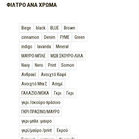
ΦΊΛΤΡΟ ΑΝΆ
ΧΡΏΜΑ
Biege
black
BLUE
Brown
cinnamon
Denim
FYME
Green
indigo
lavanda
Mineral
MΑΥΡΟ-ΜΠΛΕ
MΩΒ ΣΚΟΥΡΟ-ΛΙΛΑ
Navy
Nero
Print
Somon
Ανθρακί
Ανοιχτό Καφέ
Ανοιχτό Μπεζ
Ασημί
ΓΑΛΑΖΙΟ/ΜΟΚΑ
Γκρι
Γκρι
γκρι /σκούρο πράσινο
ΓΚΡΙ ΠΡΑΣΙΝΟ/ΜΑΥΡΟ
γκρι-μπλε -μαυρο
γκρί/μαύρο /print
Εκρού