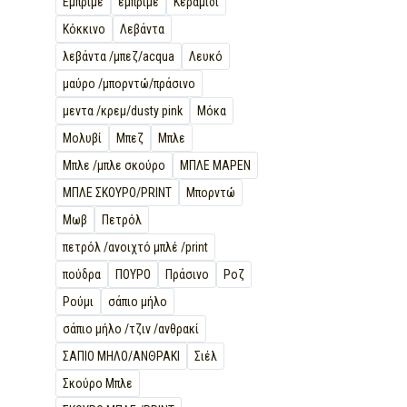
Εμπριμέ
εμπριμε
Κεραμιδί
Κόκκινο
Λεβάντα
λεβάντα /μπεζ/acqua
Λευκό
μαύρο /μπορντώ/πράσινο
μεντα /κρεμ/dusty pink
Μόκα
Μολυβί
Μπεζ
Μπλε
Μπλε /μπλε σκούρο
ΜΠΛΕ ΜΑΡΕΝ
ΜΠΛΕ ΣΚΟΥΡΟ/PRINT
Μπορντώ
Μωβ
Πετρόλ
πετρόλ /ανοιχτό μπλέ /print
πούδρα
ΠΟΥΡΟ
Πράσινο
Ροζ
Ρούμι
σάπιο μήλο
σάπιο μήλο /τζιν /ανθρακί
ΣΑΠΙΟ ΜΗΛΟ/ΑΝΘΡΑΚΙ
Σιέλ
Σκούρο Μπλε