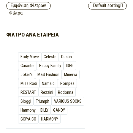
Εμφάνιση Φίλτρων
Default sorting
Φίλτρα
ΦΊΛΤΡΟ ΑΝΆ
ΕΤΑΙΡΕΊΑ
Body Move
Celeste
Dustin
Garantie
Happy Family
IDER
Joker's
M&S Fashion
Minerva
Miss Rodi
Namaldi
Pompea
RESTART
Rezzini
Rodonna
Sloggi
Triumph
VARIOUS SOCKS
Ηarmony
BILLY
GANDY
GIOYA CO
HARMONY