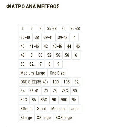
ΦΊΛΤΡΟ ΑΝΆ
ΜΈΓΕΘΟΣ
1
2
3
35-38
36
36-38
36-40
38
39-41
39-42
4
40
41-46
42
43-46
44
46
48
5
50
52
56
58
6
60
62
7
8
9
Medium -Large
One Size
ONE SIZE(35-40)
100
105
32
34
36-41
70
75
75C
80
80C
85
85C
90
90C
95
XSmall
Small
Medium
Large
XLarge
XXLarge
XXXLarge