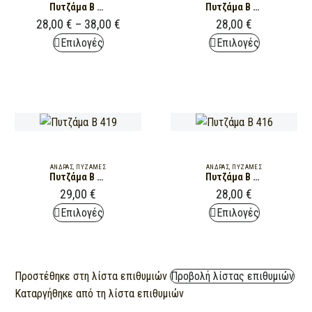
Πυτζάμα Β 414
Πυτζάμα Β 417
28,00
€
–
38,00
€
28,00
€
This
This
Επιλογές
Επιλογές
product
product
has
has
multiple
multiple
variants.
variants.
The
The
options
options
may
may
ΆΝΔΡΑΣ
,
ΠΥΖΆΜΕΣ
ΆΝΔΡΑΣ
,
ΠΥΖΆΜΕΣ
Πυτζάμα Β 419
Πυτζάμα Β 416
be
be
29,00
€
28,00
€
chosen
chosen
This
This
Επιλογές
Επιλογές
on
on
product
product
the
the
has
has
product
product
multiple
multiple
page
page
Προστέθηκε στη λίστα επιθυμιών
Προβολή λίστας επιθυμιών
variants.
variants.
Καταργήθηκε από τη λίστα επιθυμιών
The
The